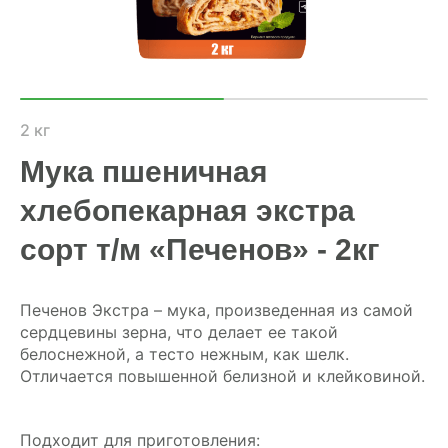
ХОЗЯЙСТВАМ
ОПТОВИКАМ
ПРАЙС
2 кг
Мука пшеничная
ГДЕ КУПИТЬ
хлебопекарная экстра
КОНТАКТЫ
сорт т/м «Печенов» - 2кг
8 (804) 700-18-14
Печенов Экстра – мука, произведенная из самой
сердцевины зерна, что делает ее такой
белоснежной, а тесто нежным, как шелк.
ПРАЙС-ЛИСТ
Отличается повышенной белизной и клейковиной.
КАЛЬКУЛЯТОР КОМБИКОРМА
Подходит для приготовления: