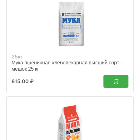
ХОЗЯЙСТВАМ
ОПТОВИКАМ
ПРАЙС
ГДЕ КУПИТЬ
25кг
Мука пшеничная хлебопекарная высший сорт -
мешок 25 кг
КОНТАКТЫ
815,00
₽
8 (804) 700-18-14
ПРАЙС-ЛИСТ
КАЛЬКУЛЯТОР КОМБИКОРМА